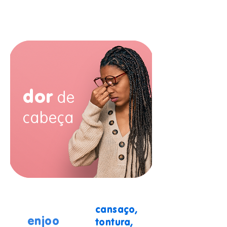
ouvido
dor
de
cabeça
cansaço,
enjoo
gripe
tontura,