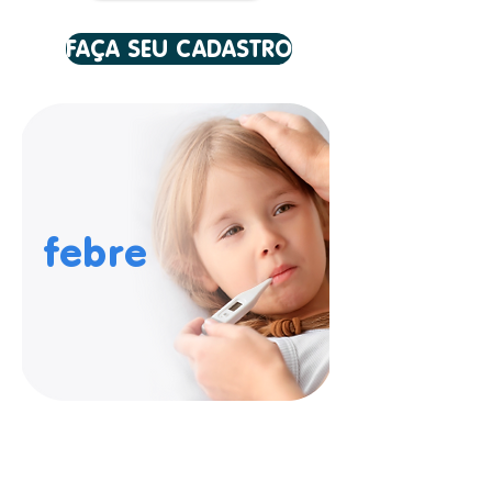
FAÇA SEU CADASTRO
febre
dor
de
gripe