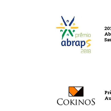
20
Ab
Sa
Pr
Au