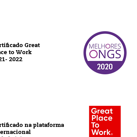
rtificado Great
ace to Work
21- 2022
rtificado na plataforma
ternacional