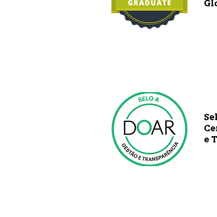
Gl
Se
Ce
e 