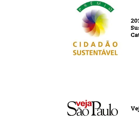
20
Su
Ca
Ve