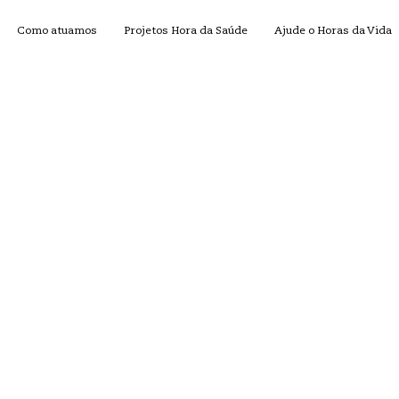
Como atuamos
Projetos Hora da Saúde
Ajude o Horas da Vida