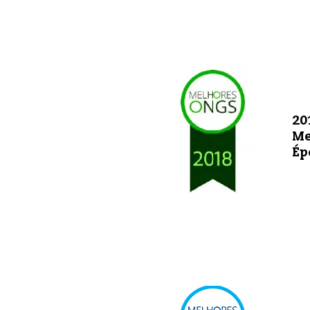
20
Me
Ép