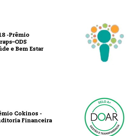
18 -Prêmio
raps–ODS
úde e Bem Estar
êmio Cokinos -
ditoria Financeira