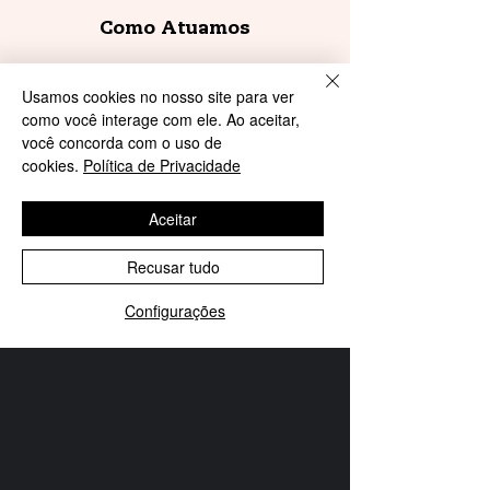
Como Atuamos
Contato
Usamos cookies no nosso site para ver
como você interage com ele. Ao aceitar,
você concorda com o uso de
QUERO DOAR
cookies.
Política de Privacidade
Aceitar
Recurso financeiro
Recusar tudo
Voluntariado
Configurações
SELECT LANGUAGE
▼
Sou empresa
Encontre-nos