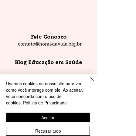
Fale Conosco
contato@horasdavida.org.br
Blog Educação em Saúde
FAQ
Usamos cookies no nosso site para ver
como você interage com ele. Ao aceitar,
você concorda com o uso de
cookies.
Política de Privacidade
O Horas da Vida se orgulha de ter
conquistado, ao longo dos seus 12 anos,
importantes prêmios de reconhecimento,
como:
Aceitar
Recusar tudo