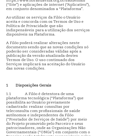
https://www.horasdavida.org.br/saudemais
(“Site”) e aplicações de internet (“Aplicativo”),
em conjunto denominados a “Plataforma”.
Ao utilizar os serviços da Filóo o Usuário
aceita e concorda com os Termos de Uso e
Política de Privacidade que são
indispensáveis para a utilização dos serviços
disponíveis na Plataforma.
A Filóo poderá realizar alterações neste
documento sendo que as novas condições só
poderão ser consideradas válidas após a
publicação da versão atualizada destes
Termos de Uso. O uso continuado dos
Serviços implicará na aceitação do Usuário
das novas condições.
1 Disposições Gerais
1.1 A Filóo é detentora de uma
plataforma tecnológica (“Plataforma”) que
possibilita ao Usuário previamente
cadastrado: realizar consultas por
teleconsulta com profissionais de saúde
autônomos e independentes da Filóo
(“Prestador de Serviços de Saúde”) por meio
do Projeto promovido pelo Parceiro e seus
patrocinadores, onde as Organizações Não
Governamentais (“ONGs”) em conjunto com o