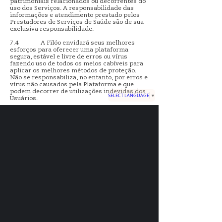
patrimoniais relacionados ou decorrentes do
uso dos Serviços. A responsabilidade das
informações e atendimento prestado pelos
Prestadores de Serviços de Saúde são de sua
exclusiva responsabilidade.
7.4 A Filóo envidará seus melhores
esforços para oferecer uma plataforma
segura, estável e livre de erros ou vírus
fazendo uso de todos os meios cabíveis para
aplicar os melhores métodos de proteção.
Não se responsabiliza, no entanto, por erros e
vírus não causados pela Plataforma e que
podem decorrer de utilizações indevidas dos
SELECT LANGUAGE
▼
Usuários.
7.5 A Filóo não será responsável por
quaisquer outros custos relacionados com a
prestação de Serviços ou aquisição de
produtos contratados pelo Usuário através da
Plataforma, incluindo, mas não se limitando a
medicamentos, exames e/ou transporte.
7.6 Os Usuário reconhecem que as
atividades da Filóo são promovidas com
intuito de viabilizar o acesso aos Serviços de
Saúde ou não, integrando usuários e
profissionais, através de meios tecnológicos,
não havendo vínculo de qualquer natureza
com os profissionais que prestam Serviços de
Saúde ou parceiros terceirizados.