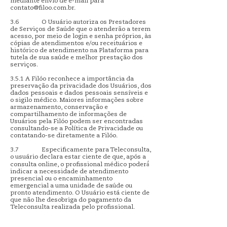
mediante envio de e-mail para
contato@filoo.com.br
.
3.6 O Usuário autoriza os Prestadores
de Serviços de Saúde que o atenderão a terem
acesso, por meio de login e senha próprios, às
cópias de atendimentos e/ou receituários e
histórico de atendimento na Plataforma para
tutela de sua saúde e melhor prestação dos
serviços.
3.5.1 A Filóo reconhece a importância da
preservação da privacidade dos Usuários, dos
dados pessoais e dados pessoais sensíveis e
o sigilo médico. Maiores informações sobre
armazenamento, conservação e
compartilhamento de informações de
Usuários pela Filóo podem ser encontradas
consultando-se a Política de Privacidade ou
contatando-se diretamente a Filóo.
3.7 Especificamente para Teleconsulta,
o usuário declara estar ciente de que, após a
consulta online, o profissional médico poderá́
indicar a necessidade de atendimento
presencial ou o encaminhamento
emergencial a uma unidade de saúde ou
pronto atendimento. O Usuário está ciente de
que não lhe desobriga do pagamento da
Teleconsulta realizada pelo profissional.