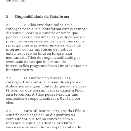
outros fins.
2
Disponibilidade da Plataforma
2.1 A Filóo envidará todos seus
esforços para que a Plataforma esteja sempre
disponivel, porém o Usuário entende que
poderá haver erros uma vez que depende de
produtos ou serviços de terceiros tais como
smartphones e provedores de serviços de
internet, ou nas hipóteses de motivos
externos, caso fortuito ou força maior,
isentando a Filóo de responsabilidade por
eventuais danos que decorram de
interrupções programadas ou imprevistas no
funcionamento.
2.2 O Usuário não deverá usar,
carregar, transmitir ou enviar de ou para o
Aplicativo qualquer conteúdo que viole a boa-
fé, a lei, ou que possam causar danos à Filóo
ou a terceiros. A Filóo poderá excluir tais
conteúdos e responsabilizar o Usuário por
eles.
2.3 Para utilizar os Serviços da Filóo, o
Usuário precisará de um dispositivo ou
computador que tenha conexão com a
internet. A aquisição destes produtos e
serviços é de sua inteira responsabilidade.