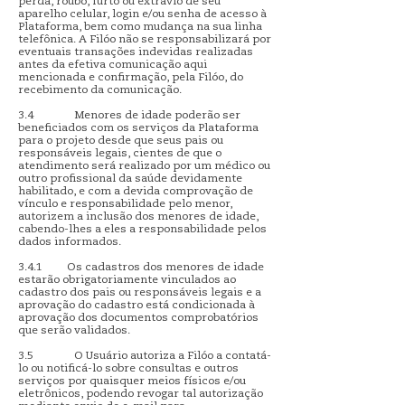
perda, roubo, furto ou extravio de seu
aparelho celular, login e/ou senha de acesso à
Plataforma, bem como mudança na sua linha
telefônica. A Filóo não se responsabilizará por
eventuais transações indevidas realizadas
antes da efetiva comunicação aqui
mencionada e confirmação, pela Filóo, do
recebimento da comunicação.
3.4 Menores de idade poderão ser
beneficiados com os serviços da Plataforma
para o projeto desde que seus pais ou
responsáveis legais, cientes de que o
atendimento será realizado por um médico ou
outro profissional da saúde devidamente
habilitado, e com a devida comprovação de
vínculo e responsabilidade pelo menor,
autorizem a inclusão dos menores de idade,
cabendo-lhes a eles a responsabilidade pelos
dados informados.
3.4.1 Os cadastros dos menores de idade
estarão obrigatoriamente vinculados ao
cadastro dos pais ou responsáveis legais e a
aprovação do cadastro está condicionada à
aprovação dos documentos comprobatórios
que serão validados.
3.5 O Usuário autoriza a Filóo a contatá-
lo ou notificá-lo sobre consultas e outros
serviços por quaisquer meios físicos e/ou
eletrônicos, podendo revogar tal autorização