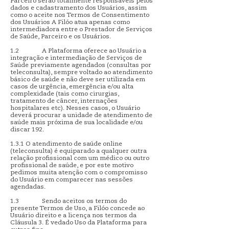
Parceiro serão totalmente responsáveis pelos
dados e cadastramento dos Usuários, assim
como o aceite nos Termos de Consentimento
dos Usuários A Filóo atua apenas como
intermediadora entre o Prestador de Serviços
de Saúde, Parceiro e os Usuários.
1.2 A Plataforma oferece ao Usuário a
integração e intermediação de Serviços de
Saúde previamente agendados (consultas por
teleconsulta), sempre voltado ao atendimento
básico de saúde e não deve ser utilizada em
casos de urgência, emergência e/ou alta
complexidade (tais como cirurgias,
tratamento de câncer, internações
hospitalares etc). Nesses casos, o Usuário
deverá procurar a unidade de atendimento de
saúde mais próxima de sua localidade e/ou
discar 192.
1.3.1 O atendimento de saúde online
(teleconsulta) é equiparado a qualquer outra
relação profissional com um médico ou outro
profissional de saúde, e por este motivo
pedimos muita atenção com o compromisso
do Usuário em comparecer nas sessões
agendadas.
1.3 Sendo aceitos os termos do
presente Termos de Uso, a Filóo concede ao
Usuário direito e a licença nos termos da
Cláusula 3. É vedado Uso da Plataforma para