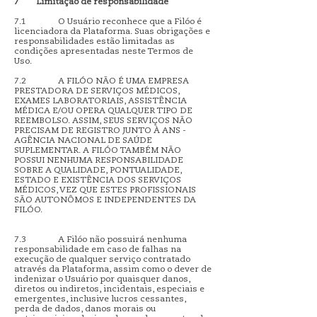
7
Limitação de responsabilidade
7.1 O Usuário reconhece que a Filóo é
licenciadora da Plataforma. Suas obrigações e
responsabilidades estão limitadas as
condições apresentadas neste Termos de
Uso.
7.2 A FILÓO NÃO É UMA EMPRESA
PRESTADORA DE SERVIÇOS MÉDICOS,
EXAMES LABORATORIAIS, ASSISTÊNCIA
MÉDICA E/OU OPERA QUALQUER TIPO DE
REEMBOLSO. ASSIM, SEUS SERVIÇOS NÃO
PRECISAM DE REGISTRO JUNTO À ANS -
AGÊNCIA NACIONAL DE SAÚDE
SUPLEMENTAR. A FILÓO TAMBÉM NÃO
POSSUI NENHUMA RESPONSABILIDADE
SOBRE A QUALIDADE, PONTUALIDADE,
ESTADO E EXISTÊNCIA DOS SERVIÇOS
MÉDICOS, VEZ QUE ESTES PROFISSIONAIS
SÃO AUTONÔMOS E INDEPENDENTES DA
FILÓO.
7.3 A Filóo não possuirá nenhuma
responsabilidade em caso de falhas na
execução de qualquer serviço contratado
através da Plataforma, assim como o dever de
indenizar o Usuário por quaisquer danos,
diretos ou indiretos, incidentais, especiais e
emergentes, inclusive lucros cessantes,
perda de dados, danos morais ou