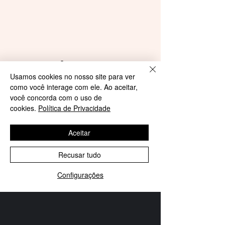
Fale Conosco
Usamos cookies no nosso site para ver
contato@horasdavida.org.br
como você interage com ele. Ao aceitar,
você concorda com o uso de
cookies.
Política de Privacidade
Blog Educação em Saúde
FAQ
Aceitar
Recusar tudo
Configurações
O Horas da Vida se orgulha de ter
conquistado, ao longo dos seus 12 anos,
SELECT LANGUAGE
▼
importantes prêmios de reconhecimento,
como: