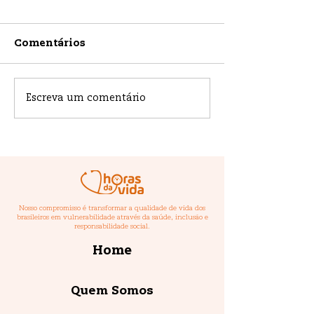
Comentários
Escreva um comentário
Você sabia que a
Como o estre
vitamina B6 pode
afetar a saúde 
impactar a sua saúde
mental?
Nosso compromisso é transformar a qualidade de vida dos
brasileiros em vulnerabilidade através da saúde, inclusão e
responsabilidade social.
Home
Quem Somos