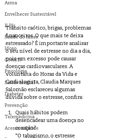
Asma
Envelhecer Sustentável
ILPIs
Trânsito caótico, brigas, problemas 
financeiros. O que mais te deixa 
Saúde do Idoso
estressado? É importante analisar 
Idoso
o seu nível de estresse no dia a dia, 
pois em excesso pode causar 
Covid19
doenças cardiovasculares. A 
Psicologia
voluntária do Horas da Vida e 
Cardiologista, Claudia Marques 
Saúde Mental
Salomão esclareceu algumas 
Diabetes
dúvida sobre o estresse, confira:
Prevenção
Quais hábitos podem 
Telemedicina
desencadear uma doença no 
coração?
Acesso a Saúde
“O tabagismo, o estresse 