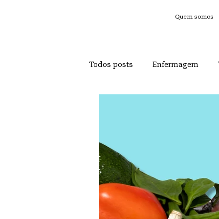
Quem somos
Todos posts
Enfermagem
Asma
Envelhecer Sustent
Saúde Mental
Diabetes
Fique por dentro
Saúde d