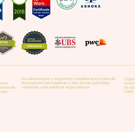
As informações e sugestões contidas neste site são
Copyri
meramente informativas e não devem substituir
ento
reserv
consultas com médicos especialistas.
mento de
de Ara
oais
CNPJ: