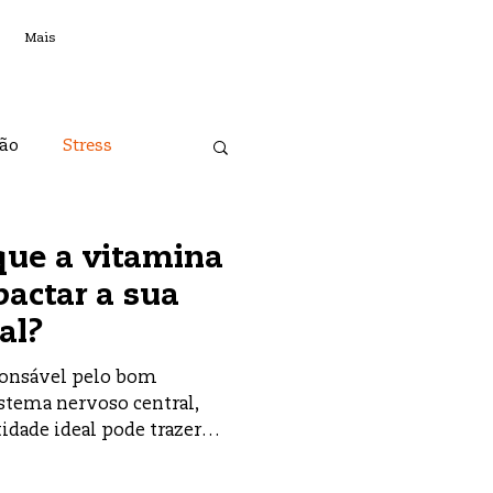
Mais
ão
Stress
Psicologia
que a vitamina
actar a sua
esponsabilidade Social
al?
ponsável pelo bom
stema nervoso central,
dade ideal pode trazer