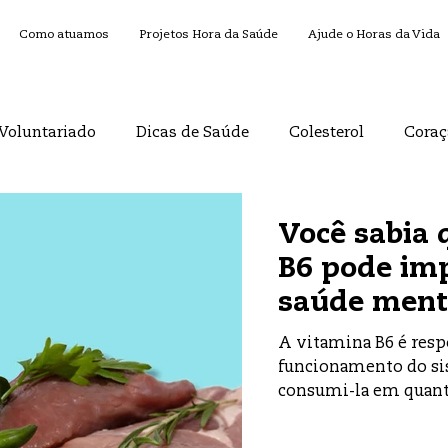
Como atuamos
Projetos Hora da Saúde
Ajude o Horas da Vida
Voluntariado
Dicas de Saúde
Colesterol
Coraç
ável
ILPIs
Saúde do Idoso
Idoso
Covid19
Você sabia 
B6 pode imp
Prevenção
Telemedicina
Acesso a Saúde
R
saúde ment
A vitamina B6 é res
funcionamento do si
a Mulher
dentro
dentro
consumi-la em quanti
diversos...